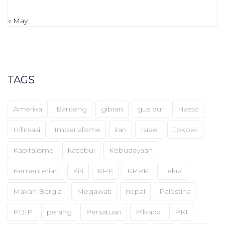
« May
TAGS
Amerika
Banteng
gibran
gus dur
Hasto
Hilirisasi
Imperialisme
iran
Israel
Jokowi
Kapitalisme
kasebul
Kebudayaan
Kementerian
Kiri
KPK
KPRP
Lekra
Makan Bergizi
Megawati
nepal
Palestina
PDIP
perang
Persatuan
Pilkada
PKI