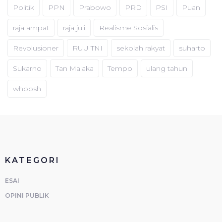
Politik
PPN
Prabowo
PRD
PSI
Puan
raja ampat
raja juli
Realisme Sosialis
Revolusioner
RUU TNI
sekolah rakyat
suharto
Sukarno
Tan Malaka
Tempo
ulang tahun
whoosh
KATEGORI
ESAI
OPINI PUBLIK