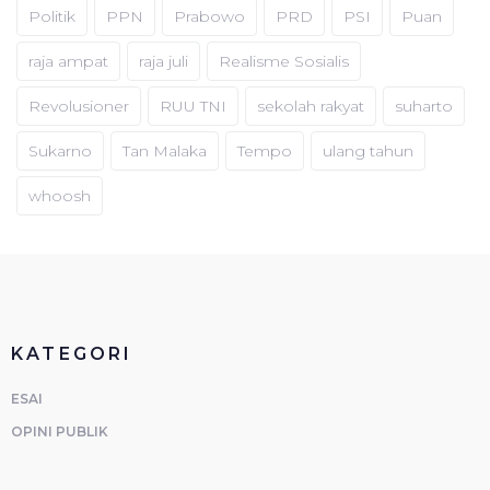
Politik
PPN
Prabowo
PRD
PSI
Puan
raja ampat
raja juli
Realisme Sosialis
Revolusioner
RUU TNI
sekolah rakyat
suharto
Sukarno
Tan Malaka
Tempo
ulang tahun
whoosh
KATEGORI
ESAI
OPINI PUBLIK