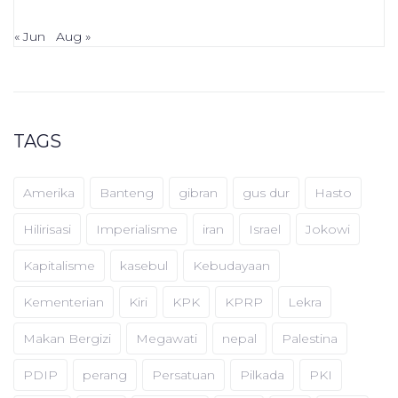
« Jun
Aug »
TAGS
Amerika
Banteng
gibran
gus dur
Hasto
Hilirisasi
Imperialisme
iran
Israel
Jokowi
Kapitalisme
kasebul
Kebudayaan
Kementerian
Kiri
KPK
KPRP
Lekra
Makan Bergizi
Megawati
nepal
Palestina
PDIP
perang
Persatuan
Pilkada
PKI