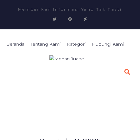
Memberikan Informasi Yang Tak Pasti
Beranda
Tentang Kami
Kategori
Hubungi Kami
Beranda
2025
July
11
>
>
>
11